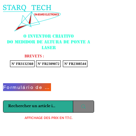
Menu
O inventor criativo
do medidor de altura de ponte a
laser
BREVETS :
N° FR3132360
N° FR2309072
N° FR2308544
Voir mon panier
Formulário de Contato
AFFICHAGE DES PRIX EN T.T.C.