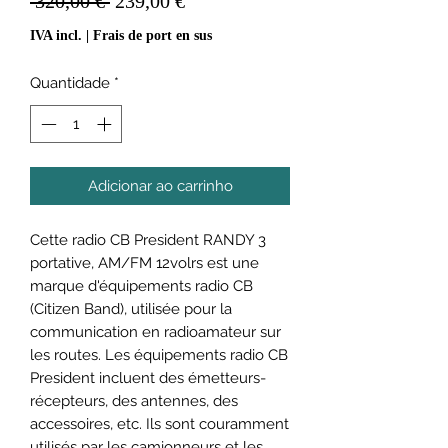
 320,00 € 
239,00 €
normal
promocional
IVA incl.
|
Frais de port en sus
Quantidade
*
Adicionar ao carrinho
Cette radio CB President RANDY 3
portative, AM/FM 12volrs est une
marque d'équipements radio CB
(Citizen Band), utilisée pour la
communication en radioamateur sur
les routes. Les équipements radio CB
President incluent des émetteurs-
récepteurs, des antennes, des
accessoires, etc. Ils sont couramment
utilisés par les camionneurs et les