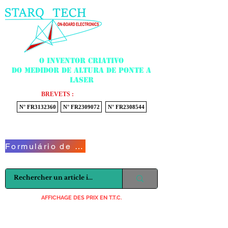
Menu
O inventor criativo
do medidor de altura de ponte a
laser
BREVETS :
N° FR3132360
N° FR2309072
N° FR2308544
Voir mon panier
Formulário de Contato
AFFICHAGE DES PRIX EN T.T.C.