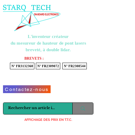
Menu
L'inventeur créateur
du mesureur de hauteur de pont lasers
breveté, à double lidar.
BREVETS :
N° FR3132360
N° FR2309072
N° FR2308544
Voir mon panier
Contactez-nous
AFFICHAGE DES PRIX EN T.T.C.