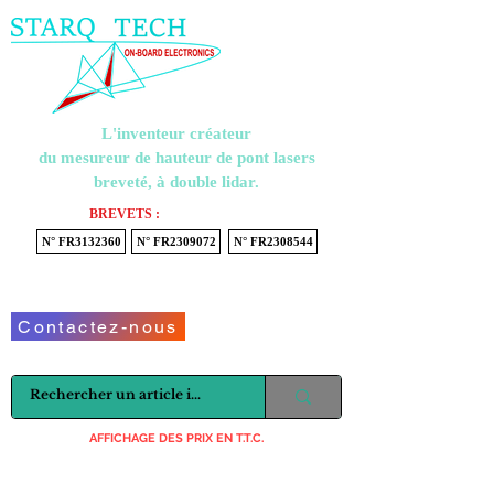
Menu
L'inventeur créateur
du mesureur de hauteur de pont lasers
breveté, à double lidar.
BREVETS :
N° FR3132360
N° FR2309072
N° FR2308544
Voir mon panier
Contactez-nous
AFFICHAGE DES PRIX EN T.T.C.