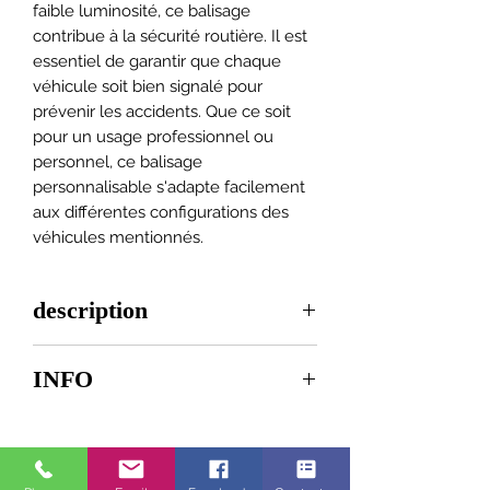
faible luminosité, ce balisage
contribue à la sécurité routière. Il est
essentiel de garantir que chaque
véhicule soit bien signalé pour
prévenir les accidents. Que ce soit
pour un usage professionnel ou
personnel, ce balisage
personnalisable s'adapte facilement
aux différentes configurations des
véhicules mentionnés.
description
Kit de balisage CL1 pour petit
INFO
véhicule , clio, partner, doblo,
berlingo
Lors de votre commande,
composé de bandes réfléchissantes
indiquez par message :
adhésives 3M coupées aux
la marque du véhicule
dimensions de votre véhicule