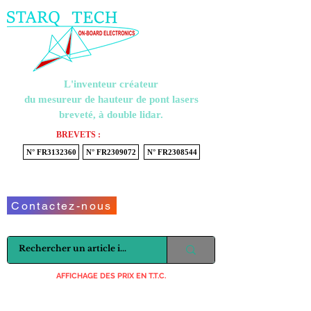
Menu
L'inventeur créateur
du mesureur de hauteur de pont lasers
breveté, à double lidar.
BREVETS :
N° FR3132360
N° FR2309072
N° FR2308544
Voir mon panier
Contactez-nous
AFFICHAGE DES PRIX EN T.T.C.