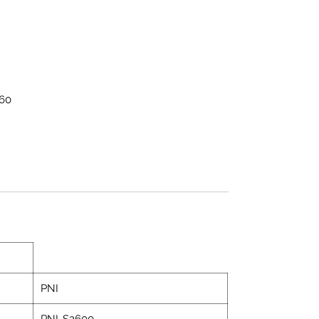
160
PNI
PNI-S2600