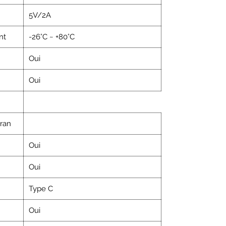
5V/2A
nt
-26°C ~ +80°C
Oui
Oui
ran
Oui
Oui
Type C
Oui