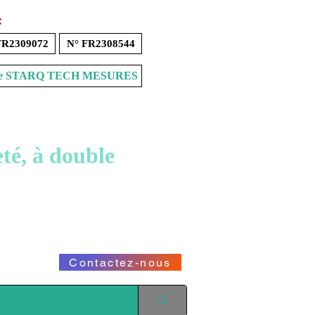
:
FR2309072
N° FR2308544
Store STARQ TECH MESURES
té, à double
Demande de renseignements ou devis :
Contactez-nous