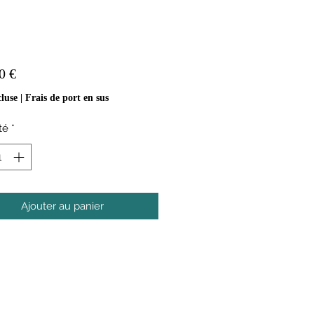
Prix
0 €
luse
|
Frais de port en sus
té
*
Ajouter au panier