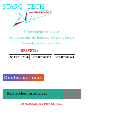
Menu
L'inventeur créateur
du mesureur de hauteur de pont lasers
breveté, à double lidar.
BREVETS :
N° FR3132360
N° FR2309072
N° FR2308544
Voir mon panier
Contactez-nous
AFFICHAGE DES PRIX EN T.T.C.