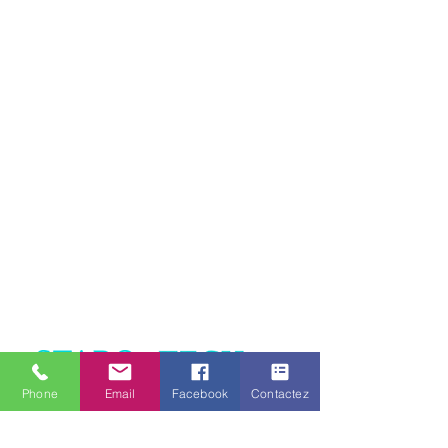
Voltage
10/33V
Couleur
Blanc
Type
LED
LED/HALOGENE
Fixation
Adhésif, À
plaquer
Puissance
780 cd
lumineuse
Indice IP
IP 69K
Homologation
R65
Phone
Email
Facebook
Contactez
Garantie
2 ans
Matériaux
Lentille