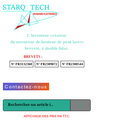
Menu
L'inventeur créateur
du mesureur de hauteur de pont lasers
breveté, à double lidar.
BREVETS :
N° FR3132360
N° FR2309072
N° FR2308544
Voir mon panier
Contactez-nous
AFFICHAGE DES PRIX EN T.T.C.