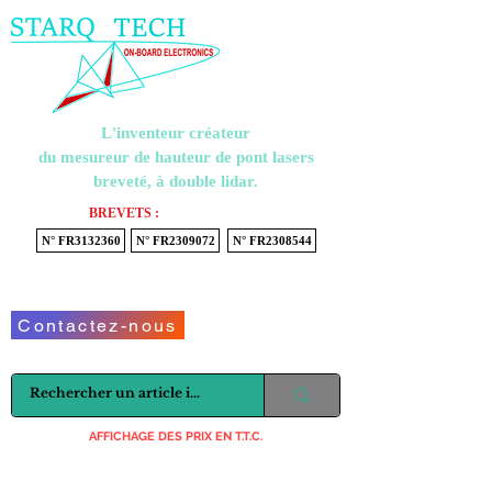
Menu
L'inventeur créateur
du mesureur de hauteur de pont lasers
breveté, à double lidar.
BREVETS :
N° FR3132360
N° FR2309072
N° FR2308544
Voir mon panier
Contactez-nous
AFFICHAGE DES PRIX EN T.T.C.