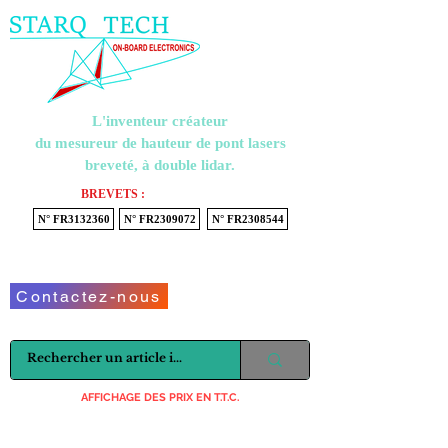
Menu
L'inventeur créateur
du mesureur de hauteur de pont lasers
breveté, à double lidar.
BREVETS :
N° FR3132360
N° FR2309072
N° FR2308544
Voir mon panier
Contactez-nous
AFFICHAGE DES PRIX EN T.T.C.