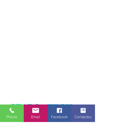
COULEUR
AMBRE
MODÈLE DE FLASH
150
PI/MIN
APPROBATION
R10
,
R65
HAUTEUR
115
LONGUEUR
143
LARGEUR
GARANTIE
1 AN
TENSION
12V
Phone
Email
Facebook
Contactez