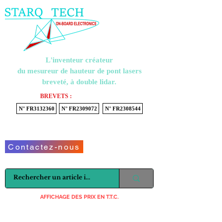
Menu
L'inventeur créateur
du mesureur de hauteur de pont lasers
breveté, à double lidar.
BREVETS :
N° FR3132360
N° FR2309072
N° FR2308544
Voir mon panier
Contactez-nous
AFFICHAGE DES PRIX EN T.T.C.