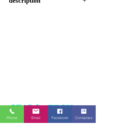
description
Hauteur
103 mm
Voltage
12/24V
Couleur
Orange
Type
LED
LED/HALOGENE
Fixation
Magnétique
Indice IP
IP
65
Homologation
R65
Phone
Email
Facebook
Contactez
Garantie
2
ans