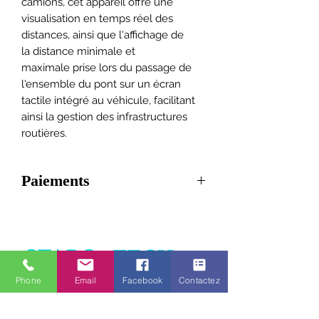
camions, cet appareil offre une
visualisation en temps réel des
distances, ainsi que l'affichage de
la distance minimale et
maximale prise lors du passage de
l'ensemble du pont sur un écran
tactile intégré au véhicule, facilitant
ainsi la gestion des infrastructures
routières.
Paiements
Pour les particuliers
: possibilité en 4
fois.
Pour les professionnels
: Possibilité
de 3 fois.
Me contacter pour les modalités de
Phone
Email
Facebook
Contactez
paiements