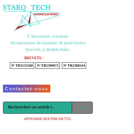
Menu
L'inventeur créateur
du mesureur de hauteur de pont lasers
breveté, à double lidar.
BREVETS :
N° FR3132360
N° FR2309072
N° FR2308544
Voir mon panier
Contactez-nous
AFFICHAGE DES PRIX EN T.T.C.