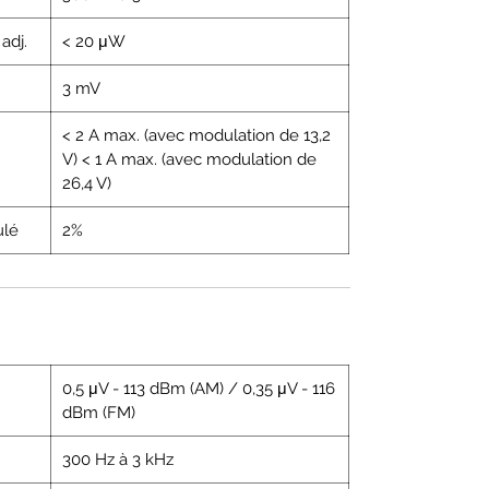
 adj.
< 20 μW
3 mV
< 2 A max. (avec modulation de 13,2
V) < 1 A max. (avec modulation de
26,4 V)
ulé
2%
0,5 μV - 113 dBm (AM) / 0,35 μV - 116
dBm (FM)
300 Hz à 3 kHz