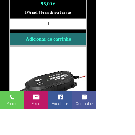
Preço
95,00 €
IVA incl.
|
Frais de port en sus
Adicionar ao carrinho
Phone
Email
Facebook
Contactez
Chargeur de batterie intelligent 6 12