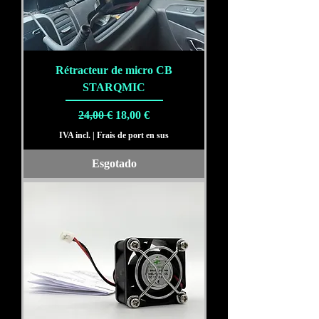
Rétracteur de micro CB
STARQMIC
Preço normal
Preço promocional
24,00 €
18,00 €
IVA incl.
|
Frais de port en sus
Esgotado