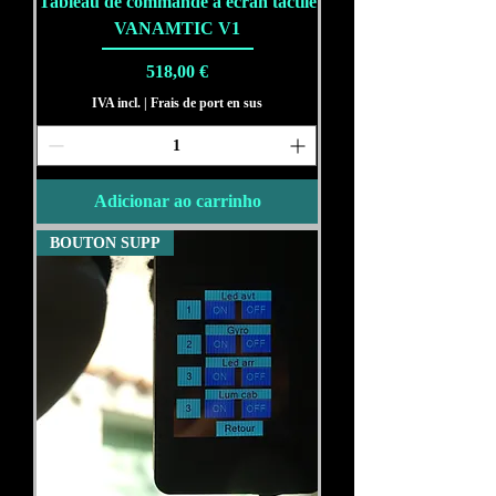
Tableau de commande à écran tactile
VANAMTIC V1
Preço
518,00 €
IVA incl.
|
Frais de port en sus
Adicionar ao carrinho
BOUTON SUPP