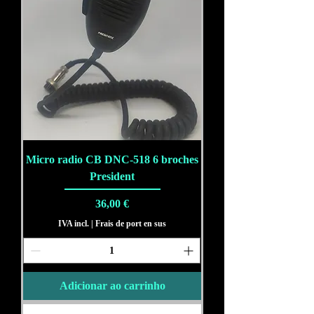
Micro radio CB DNC-518 6 broches
President
Preço
36,00 €
IVA incl.
|
Frais de port en sus
Adicionar ao carrinho