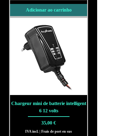
Adicionar ao carrinho
Chargeur mini de batterie intelligent
6 12 volts
Preço
35,00 €
IVA incl.
|
Frais de port en sus