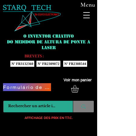
Menu
O inventor criativo
do medidor de altura de ponte a
laser
BREVETS :
N° FR3132360
N° FR2309072
N° FR2308544
Voir mon panier
Formulário de Contato
AFFICHAGE DES PRIX EN T.T.C.