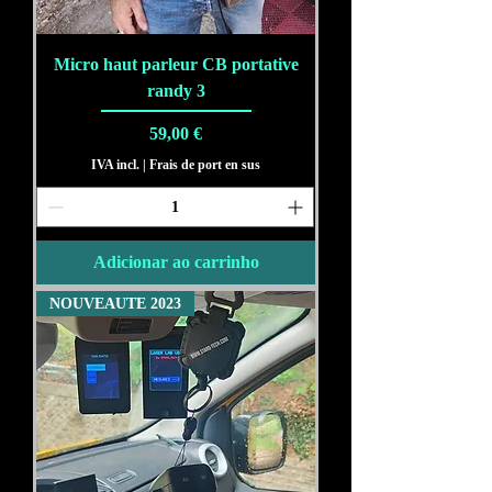
Micro haut parleur CB portative
randy 3
Preço
59,00 €
IVA incl.
|
Frais de port en sus
Adicionar ao carrinho
NOUVEAUTE 2023