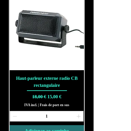
Haut-parleur externe radio CB
rectangulaire
Preço normal
Preço promocional
18,00 €
15,00 €
IVA incl.
|
Frais de port en sus
Adicionar ao carrinho