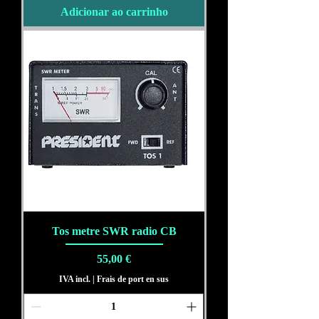
Adicionar ao carrinho
Tos metre SWR radio CB
Preço
55,00 €
IVA incl.
|
Frais de port en sus